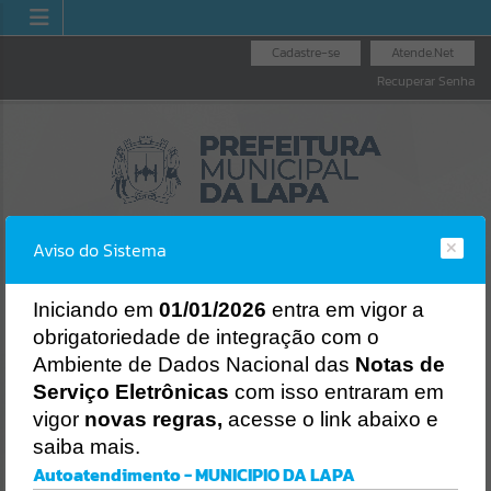
Cadastre-se
Atende.Net
Recuperar Senha
Aviso do Sistema
I
niciando em
01/01/2026
entra em vigor a
obrigatoriedade de integração com o
LICITAÇÕES
NOTA FISCAL
NOTA FISCAL
Ambiente de Dados Nacional das
Notas de
NACIONAL
ELETRÔNICA
Erro
Serviço Eletrônicas
com isso entraram em
SISTEMA
vigor
novas regras,
acesse o link abaixo e
Gerenciamento do Sistema
saiba mais.
CÓDIGO DA MENSAGEM:
EST-000040
Autoatendimento - MUNICIPIO DA LAPA
Ocorreu um erro de script: