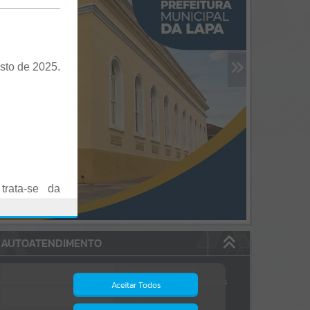
sto de 2025.
trata-se da
es em Praça
AUTOATENDIMENTO
o realizadas
Estão disponíveis no
autoatendimento
84
serviços
Aceitar Todos
dos quais...
.