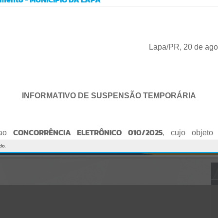
Gerenciamento do Sistema
CÓDIGO DA MENSAGEM:
EST-000040
Ocorreu um erro de script:
Uncaught SyntaxError: Unexpected token '('
https://lapa.atende.net/cidadao/pagina/static/bundle/wpo_index_2_
Lapa/PR, 20 de ago
base_l2_portal_editores_sync_872e5e97552bb8a2c7876705a257742
0.js?v=5c6c9a2c:47
Verificar Mais Detalhes
OK
INFORMATIVO DE SUSPENSÃO TEMPORÁRIA
CONCORRÊNCIA ELETRÔNICO 010/2025
 ao
, cujo objeto 
de empresa para Reforma e Adequação de Quadra de Esport
do.
Praça do Quebra-Potes
, informo:
o fica suspenso temporariamente
, tendo em vista que serã
o Edital.
te serão publicados o Edital retificado e a nova data da sessão