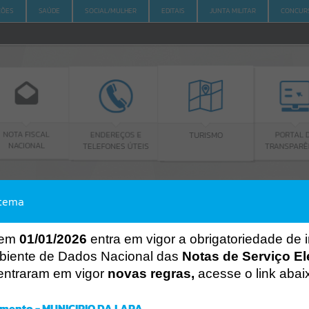
ÇÕES
SAÚDE
SOCIAL/MULHER
EDITAIS
JUNTA MILITAR
CONCUR
CAL
ENDEREÇOS E
PORTAL DA
TURISMO
AL
TELEFONES ÚTEIS
TRANSPARÊNCIA
stema
ACESSO À INFORMAÇÃO
A
A
-
A
+
ACESSO À INFORMAÇÃO
 em
01/01/2026
entra em vigor a obrigatoriedade de 
biente de Dados Nacional das
Notas de Serviço El
Por favor, aguarde...
entraram em vigor
novas regras,
acesse o link abai
Erro
SISTEMA
mento - MUNICIPIO DA LAPA