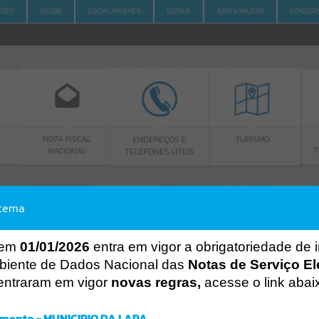
ÇÕES
SAÚDE
SOCIAL/MULHER
EDITAIS
JUNTA MILITAR
CONCUR
FISCAL
ENDEREÇOS E
PORTAL DA
TURISMO
ONAL
TELEFONES ÚTEIS
TRANSPARÊNCIA
stema
ACESSO À INFORMAÇÃO
A
A
-
A
+
ACESSO À INFORMAÇÃO
 em
01/01/2026
entra em vigor a obrigatoriedade de 
biente de Dados Nacional das
Notas de Serviço El
Por favor, aguarde...
entraram em vigor
novas regras,
acesse o link abai
Erro
SISTEMA
mento - MUNICIPIO DA LAPA