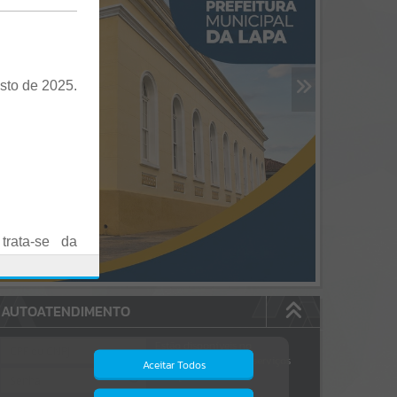
sto de 2025.
trata-se da
es em Praça
AUTOATENDIMENTO
o realizadas
Estão disponíveis no
autoatendimento
84
serviços
Aceitar Todos
dos quais...
.