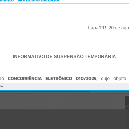
Gerenciamento do Sistema
CÓDIGO DA MENSAGEM:
EST-000040
Ocorreu um erro de script:
Uncaught SyntaxError: Unexpected token '('
https://lapa.atende.net/cidadao/pagina/static/bundle/wpo_index_2_
Lapa/PR, 20 de ago
base_l2_portal_editores_sync_872e5e97552bb8a2c7876705a257742
0.js?v=5c6c9a2c:47
Verificar Mais Detalhes
OK
INFORMATIVO DE SUSPENSÃO TEMPORÁRIA
CONCORRÊNCIA ELETRÔNICO 010/2025
 ao
, cujo objeto 
de empresa para Reforma e Adequação de Quadra de Esport
do.
Praça do Quebra-Potes
, informo:
o fica suspenso temporariamente
, tendo em vista que serã
o Edital.
te serão publicados o Edital retificado e a nova data da sessão