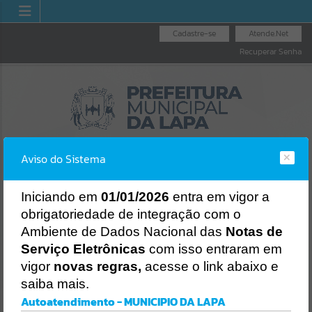
Cadastre-se
Atende.Net
Recuperar Senha
Aviso do Sistema
I
niciando em
01/01/2026
entra em vigor a
obrigatoriedade de integração com o
OUVIDORIA GERAL
LICITAÇÕES
NOTA FISCAL
Ambiente de Dados Nacional das
Notas de
DO MUNICÍPIO
ELETRÔNICA
Erro
Serviço Eletrônicas
com isso entraram em
SISTEMA
vigor
novas regras,
acesse o link abaixo e
Gerenciamento do Sistema
saiba mais.
CÓDIGO DA MENSAGEM:
EST-000040
Autoatendimento - MUNICIPIO DA LAPA
Ocorreu um erro de script: