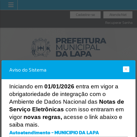
Cadastre-se
Atende.Net
Recuperar Senha
Aviso do Sistema
I
niciando em
01/01/2026
entra em vigor a
obrigatoriedade de integração com o
LICITAÇÕES
NOTA FISCAL
NOTA FISCAL
Ambiente de Dados Nacional das
Notas de
NACIONAL
ELETRÔNICA
Erro
Serviço Eletrônicas
com isso entraram em
SISTEMA
vigor
novas regras,
acesse o link abaixo e
Gerenciamento do Sistema
saiba mais.
CÓDIGO DA MENSAGEM:
EST-000040
Autoatendimento - MUNICIPIO DA LAPA
Ocorreu um erro de script: