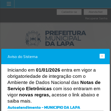
Cadastre-se
Atende.Net
Recuperar Senha
Aviso do Sistema
I
niciando em
01/01/2026
entra em vigor a
obrigatoriedade de integração com o
IDORIA GERAL
NOTA F
LICITAÇÕES
NOTA FISCAL
Ambiente de Dados Nacional das
Notas de
O MUNICÍPIO
NACI
ELETRÔNICA
Erro
Serviço Eletrônicas
com isso entraram em
SISTEMA
vigor
novas regras,
acesse o link abaixo e
Gerenciamento do Sistema
saiba mais.
CÓDIGO DA MENSAGEM:
EST-000040
Autoatendimento - MUNICIPIO DA LAPA
Ocorreu um erro de script: