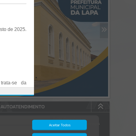
sto de 2025.
trata-se da
es em Praça
AUTOATENDIMENTO
o realizadas
Estão disponíveis no
autoatendimento
84
serviços
Aceitar Todos
dos quais...
.