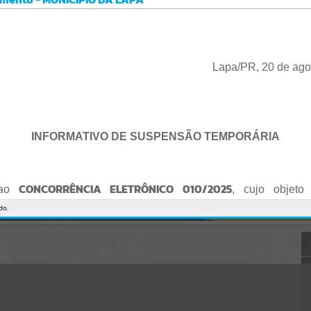
Gerenciamento do Sistema
CÓDIGO DA MENSAGEM:
EST-000040
Ocorreu um erro de script:
Uncaught SyntaxError: Unexpected token '('
https://lapa.atende.net/cidadao/pagina/static/bundle/wpo_index_2_
Lapa/PR, 20 de ago
base_l2_portal_editores_sync_872e5e97552bb8a2c7876705a257742
0.js?v=5c6c9a2c:47
Verificar Mais Detalhes
OK
INFORMATIVO DE SUSPENSÃO TEMPORÁRIA
CONCORRÊNCIA ELETRÔNICO 010/2025
 ao
, cujo objeto 
de empresa para Reforma e Adequação de Quadra de Esport
do.
Praça do Quebra-Potes
, informo:
o fica suspenso temporariamente
, tendo em vista que serã
o Edital.
te serão publicados o Edital retificado e a nova data da sessão