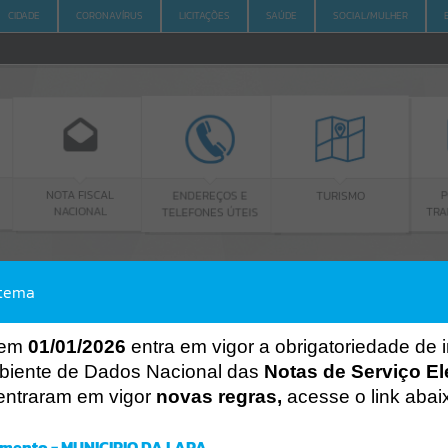
CIDADE
CORONAVÍRUS
LICITAÇÕES
SAÚDE
SOCIAL/MULHER
SCAL
ENDEREÇOS E
PORTAL DA
TURISMO
NAL
TELEFONES ÚTEIS
TRANSPARÊNCIA
stema
ACESSO À INFORMAÇÃO
A
A
-
A
+
ACESSO À INFORMAÇÃO
 em
01/01/2026
entra em vigor a obrigatoriedade de 
biente de Dados Nacional das
Notas de Serviço El
Por favor, aguarde...
entraram em vigor
novas regras,
acesse o link abai
Erro
SISTEMA
mento - MUNICIPIO DA LAPA