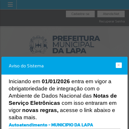
Cadastre-se
Atende.Net
Recuperar Senha
Aviso do Sistema
I
niciando em
01/01/2026
entra em vigor a
obrigatoriedade de integração com o
RIA GERAL
NOTA FIS
LICITAÇÕES
NOTA FISCAL
Ambiente de Dados Nacional das
Notas de
UNICÍPIO
NACION
ELETRÔNICA
Erro
Serviço Eletrônicas
com isso entraram em
SISTEMA
vigor
novas regras,
acesse o link abaixo e
Gerenciamento do Sistema
saiba mais.
CÓDIGO DA MENSAGEM:
EST-000040
Autoatendimento - MUNICIPIO DA LAPA
Ocorreu um erro de script: