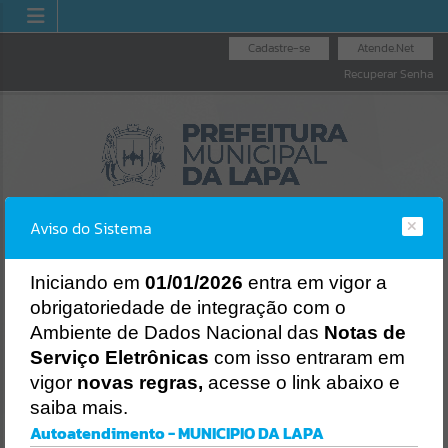
Cadastre-se
Atende.Net
Recuperar Senha
Aviso do Sistema
I
niciando em
01/01/2026
entra em vigor a
obrigatoriedade de integração com o
LICITAÇÕES
NOTA FISCAL
NOTA FISCAL
Ambiente de Dados Nacional das
Notas de
NACIONAL
ELETRÔNICA
Erro
Serviço Eletrônicas
com isso entraram em
SISTEMA
vigor
novas regras,
acesse o link abaixo e
Gerenciamento do Sistema
saiba mais.
CÓDIGO DA MENSAGEM:
EST-000040
Autoatendimento - MUNICIPIO DA LAPA
Ocorreu um erro de script: