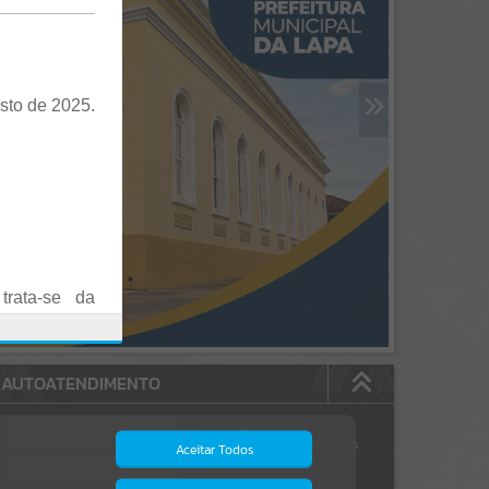
sto de 2025.
trata-se da
es em Praça
AUTOATENDIMENTO
o realizadas
Estão disponíveis no
autoatendimento
84
serviços
Aceitar Todos
dos quais...
.