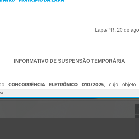
Gerenciamento do Sistema
CÓDIGO DA MENSAGEM:
EST-000040
Ocorreu um erro de script:
Uncaught SyntaxError: Unexpected token '('
https://lapa.atende.net/cidadao/pagina/static/bundle/wpo_index_2_
Lapa/PR, 20 de ago
base_l2_portal_editores_sync_872e5e97552bb8a2c7876705a257742
0.js?v=5c6c9a2c:47
Verificar Mais Detalhes
OK
INFORMATIVO DE SUSPENSÃO TEMPORÁRIA
CONCORRÊNCIA ELETRÔNICO 010/2025
 ao
, cujo objeto 
de empresa para Reforma e Adequação de Quadra de Esport
do.
Praça do Quebra-Potes
, informo:
o fica suspenso temporariamente
, tendo em vista que serã
o Edital.
te serão publicados o Edital retificado e a nova data da sessão