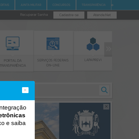
EDITAIS
JUNTA MILITAR
CONCURSOS
TRANSPARÊNCIA
Recuperar Senha
Cadastre-se
Atende.Net
CONSELHOS
LAPAPREVI
SERVIÇOS FEDERAIS
L DA
MUNICIPAIS
ON-LINE
RÊNCIA
integração
etrônicas
xo e saiba