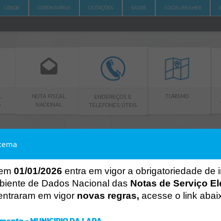
CIDADE
CORONAVÍRUS
LICITAÇÕES
SAÚDE
SOCIAL/MULHER
NOTA FISCAL
PORTA
ENDEREÇOS E
TURISMO
NACIONAL
TRANSPA
TELEFONES ÚTEIS
stema
ACESSO À INFORMAÇÃO
A
A
-
A
+
ACESSO À INFORMAÇÃO
 em
01/01/2026
entra em vigor a obrigatoriedade de 
biente de Dados Nacional das
Notas de Serviço El
Por favor, aguarde...
entraram em vigor
novas regras,
acesse o link abai
Erro
SISTEMA
mento - MUNICIPIO DA LAPA