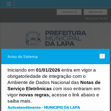
Cadastre-se
Atende.Net
Recuperar Senha
Aviso do Sistema
I
niciando em
01/01/2026
entra em vigor a
obrigatoriedade de integração com o
OUVIDORIA GERAL
LICITAÇÕES
NOTA FISCAL
Ambiente de Dados Nacional das
Notas de
DO MUNICÍPIO
ELETRÔNICA
Erro
Serviço Eletrônicas
com isso entraram em
SISTEMA
vigor
novas regras,
acesse o link abaixo e
Gerenciamento do Sistema
saiba mais.
CÓDIGO DA MENSAGEM:
EST-000040
Autoatendimento - MUNICIPIO DA LAPA
Ocorreu um erro de script: