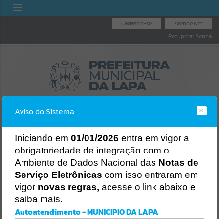
Cadastre-se
Atende.Net
Recuperar Senha
Aviso do Sistema
I
niciando em
01/01/2026
entra em vigor a
obrigatoriedade de integração com o
UVIDORIA GERAL
NOTA
LICITAÇÕES
NOTA FISCAL
Ambiente de Dados Nacional das
Notas de
DO MUNICÍPIO
NA
ELETRÔNICA
Erro
Serviço Eletrônicas
com isso entraram em
SISTEMA
vigor
novas regras,
acesse o link abaixo e
Gerenciamento do Sistema
saiba mais.
CÓDIGO DA MENSAGEM:
EST-000040
Autoatendimento - MUNICIPIO DA LAPA
Ocorreu um erro de script: