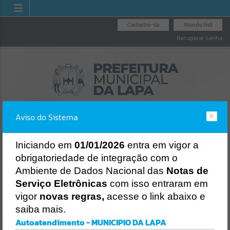
Cadastre-se
Atende.Net
Recuperar Senha
Aviso do Sistema
I
niciando em
01/01/2026
entra em vigor a
obrigatoriedade de integração com o
LICITAÇÕES
NOTA FISCAL
NOTA FISCAL
Ambiente de Dados Nacional das
Notas de
NACIONAL
ELETRÔNICA
Erro
Serviço Eletrônicas
com isso entraram em
SISTEMA
vigor
novas regras,
acesse o link abaixo e
Gerenciamento do Sistema
saiba mais.
CÓDIGO DA MENSAGEM:
EST-000040
Autoatendimento - MUNICIPIO DA LAPA
Ocorreu um erro de script: