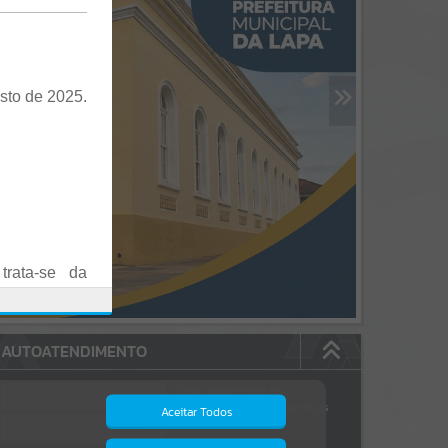
sto de 2025.
trata-se da
es em Praça
AUTOATENDIMENTO
o realizadas
Estão disponíveis no
autoatendimento
84
serviços
Aceitar Todos
dos quais...
.