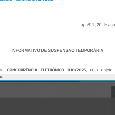
Gerenciamento do Sistema
CÓDIGO DA MENSAGEM:
EST-000040
Ocorreu um erro de script:
Uncaught SyntaxError: Unexpected token '('
https://lapa.atende.net/cidadao/pagina/static/bundle/wpo_index_2_
Lapa/PR, 20 de ago
base_l2_portal_editores_sync_872e5e97552bb8a2c7876705a257742
0.js?v=5c6c9a2c:47
Verificar Mais Detalhes
OK
INFORMATIVO DE SUSPENSÃO TEMPORÁRIA
CONCORRÊNCIA ELETRÔNICO 010/2025
 ao
, cujo objeto 
de empresa para Reforma e Adequação de Quadra de Esport
do.
Praça do Quebra-Potes
, informo:
o fica suspenso temporariamente
, tendo em vista que serã
o Edital.
te serão publicados o Edital retificado e a nova data da sessão