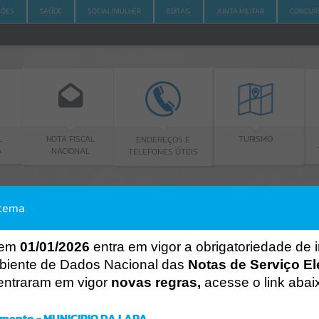
ÇÕES
SAÚDE
SOCIAL/MULHER
EDITAIS
JUNTA MILITAR
CONCUR
A FISCAL
ENDEREÇOS E
PORTAL DA
TURISMO
CIONAL
TELEFONES ÚTEIS
TRANSPARÊNCIA
stema
ACESSO À INFORMAÇÃO
A
A
-
A
+
ACESSO À INFORMAÇÃO
 em
01/01/2026
entra em vigor a obrigatoriedade de 
biente de Dados Nacional das
Notas de Serviço El
Por favor, aguarde...
entraram em vigor
novas regras,
acesse o link abai
Erro
SISTEMA
mento - MUNICIPIO DA LAPA