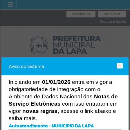
Cadastre-se
Atende.Net
Recuperar Senha
Aviso do Sistema
I
niciando em
01/01/2026
entra em vigor a
obrigatoriedade de integração com o
LICITAÇÕES
NOTA FISCAL
NOTA FISCAL
Ambiente de Dados Nacional das
Notas de
NACIONAL
ELETRÔNICA
Erro
Serviço Eletrônicas
com isso entraram em
SISTEMA
vigor
novas regras,
acesse o link abaixo e
Gerenciamento do Sistema
saiba mais.
CÓDIGO DA MENSAGEM:
EST-000040
Autoatendimento - MUNICIPIO DA LAPA
Ocorreu um erro de script: