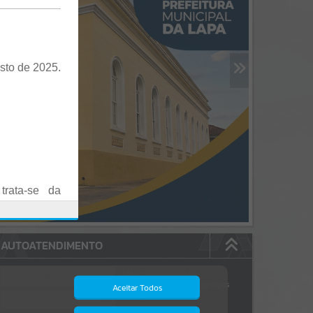
sto de 2025.
trata-se da
es em Praça
AUTOATENDIMENTO
o realizadas
Estão disponíveis no
autoatendimento
84
serviços
Aceitar Todos
dos quais...
.