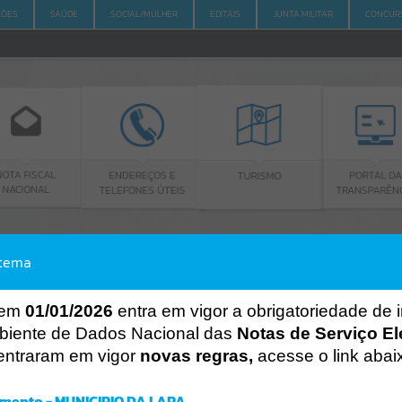
ÇÕES
SAÚDE
SOCIAL/MULHER
EDITAIS
JUNTA MILITAR
CONCUR
AL
ENDEREÇOS E
PORTAL DA
TURISMO
L
TELEFONES ÚTEIS
TRANSPARÊNCIA
stema
ACESSO À INFORMAÇÃO
A
A
-
A
+
ACESSO À INFORMAÇÃO
 em
01/01/2026
entra em vigor a obrigatoriedade de 
biente de Dados Nacional das
Notas de Serviço El
Por favor, aguarde...
entraram em vigor
novas regras,
acesse o link abai
Erro
SISTEMA
mento - MUNICIPIO DA LAPA