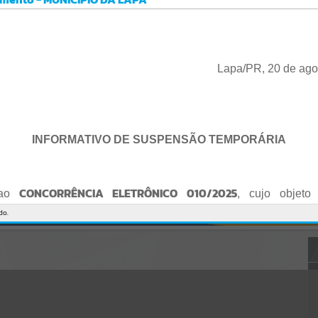
Gerenciamento do Sistema
CÓDIGO DA MENSAGEM:
EST-000040
Ocorreu um erro de script:
Uncaught SyntaxError: Unexpected token '('
https://lapa.atende.net/cidadao/pagina/static/bundle/wpo_index_2_
Lapa/PR, 20 de ago
base_l2_portal_editores_sync_872e5e97552bb8a2c7876705a257742
0.js?v=5c6c9a2c:47
Verificar Mais Detalhes
OK
INFORMATIVO DE SUSPENSÃO TEMPORÁRIA
CONCORRÊNCIA ELETRÔNICO 010/2025
 ao
, cujo objeto 
de empresa para Reforma e Adequação de Quadra de Esport
do.
Praça do Quebra-Potes
, informo:
o fica suspenso temporariamente
, tendo em vista que serã
o Edital.
te serão publicados o Edital retificado e a nova data da sessão