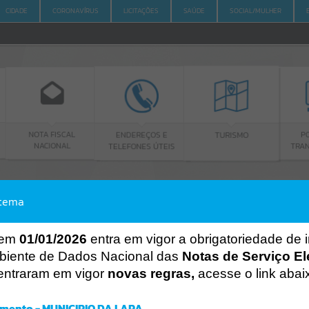
CIDADE
CORONAVÍRUS
LICITAÇÕES
SAÚDE
SOCIAL/MULHER
SCAL
ENDEREÇOS E
PORTAL DA
TURISMO
AL
TELEFONES ÚTEIS
TRANSPARÊNCIA
stema
ACESSO À INFORMAÇÃO
A
A
-
A
+
ACESSO À INFORMAÇÃO
 em
01/01/2026
entra em vigor a obrigatoriedade de 
biente de Dados Nacional das
Notas de Serviço El
Por favor, aguarde...
entraram em vigor
novas regras,
acesse o link abai
Erro
SISTEMA
mento - MUNICIPIO DA LAPA