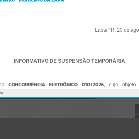
Gerenciamento do Sistema
CÓDIGO DA MENSAGEM:
EST-000040
Ocorreu um erro de script:
Uncaught SyntaxError: Unexpected token '('
https://lapa.atende.net/cidadao/pagina/static/bundle/wpo_index_2_
Lapa/PR, 20 de ago
base_l2_portal_editores_sync_872e5e97552bb8a2c7876705a257742
0.js?v=5c6c9a2c:47
Verificar Mais Detalhes
OK
INFORMATIVO DE SUSPENSÃO TEMPORÁRIA
CONCORRÊNCIA ELETRÔNICO 010/2025
 ao
, cujo objeto 
de empresa para Reforma e Adequação de Quadra de Esport
do.
Praça do Quebra-Potes
, informo:
o fica suspenso temporariamente
, tendo em vista que serã
o Edital.
te serão publicados o Edital retificado e a nova data da sessão