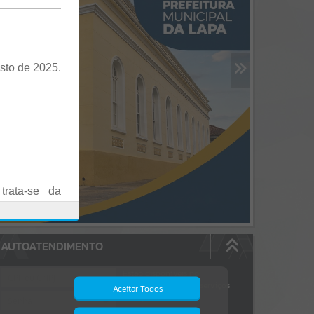
sto de 2025.
trata-se da
es em Praça
AUTOATENDIMENTO
o realizadas
Estão disponíveis no
autoatendimento
84
serviços
Aceitar Todos
dos quais...
.