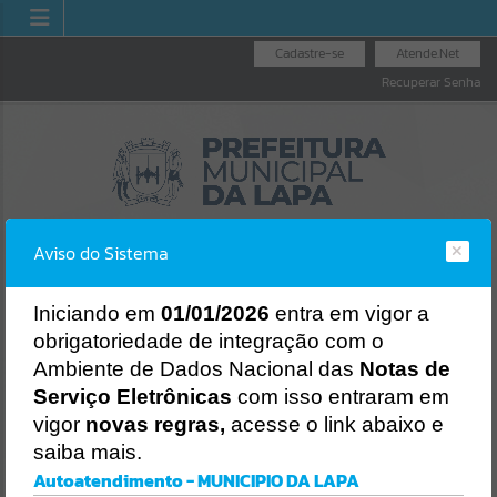
Cadastre-se
Atende.Net
Recuperar Senha
Aviso do Sistema
I
niciando em
01/01/2026
entra em vigor a
obrigatoriedade de integração com o
DORIA GERAL
NOTA FI
LICITAÇÕES
NOTA FISCAL
Ambiente de Dados Nacional das
Notas de
 MUNICÍPIO
NACIO
ELETRÔNICA
Erro
Serviço Eletrônicas
com isso entraram em
SISTEMA
vigor
novas regras,
acesse o link abaixo e
Gerenciamento do Sistema
saiba mais.
CÓDIGO DA MENSAGEM:
EST-000040
Autoatendimento - MUNICIPIO DA LAPA
Ocorreu um erro de script: