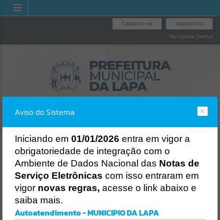
Cadastre-se
Atende.Net
Recuperar Senha
Aviso do Sistema
I
niciando em
01/01/2026
entra em vigor a
obrigatoriedade de integração com o
OUVIDORIA GERAL
LICITAÇÕES
NOTA FISCAL
Ambiente de Dados Nacional das
Notas de
DO MUNICÍPIO
ELETRÔNICA
Erro
Serviço Eletrônicas
com isso entraram em
SISTEMA
vigor
novas regras,
acesse o link abaixo e
Gerenciamento do Sistema
saiba mais.
CÓDIGO DA MENSAGEM:
EST-000040
Autoatendimento - MUNICIPIO DA LAPA
Ocorreu um erro de script: