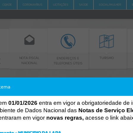
CIDADE
CORONAVÍRUS
LICITAÇÕES
SAÚDE
SOCIAL/MULHER
 FISCAL
ENDEREÇOS E
PORTAL DA
TURISMO
IONAL
TELEFONES ÚTEIS
TRANSPARÊNCIA
stema
ACESSO À INFORMAÇÃO
A
A
-
A
+
ACESSO À INFORMAÇÃO
 em
01/01/2026
entra em vigor a obrigatoriedade de 
biente de Dados Nacional das
Notas de Serviço El
Por favor, aguarde...
entraram em vigor
novas regras,
acesse o link abai
Erro
SISTEMA
mento - MUNICIPIO DA LAPA