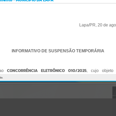
Gerenciamento do Sistema
CÓDIGO DA MENSAGEM:
EST-000040
Ocorreu um erro de script:
Uncaught SyntaxError: Unexpected token '('
https://lapa.atende.net/cidadao/pagina/static/bundle/wpo_index_2_
Lapa/PR, 20 de ago
base_l2_portal_editores_sync_872e5e97552bb8a2c7876705a257742
0.js?v=5c6c9a2c:47
Verificar Mais Detalhes
OK
INFORMATIVO DE SUSPENSÃO TEMPORÁRIA
CONCORRÊNCIA ELETRÔNICO 010/2025
 ao
, cujo objeto 
de empresa para Reforma e Adequação de Quadra de Esport
do.
Praça do Quebra-Potes
, informo:
o fica suspenso temporariamente
, tendo em vista que serã
o Edital.
te serão publicados o Edital retificado e a nova data da sessão