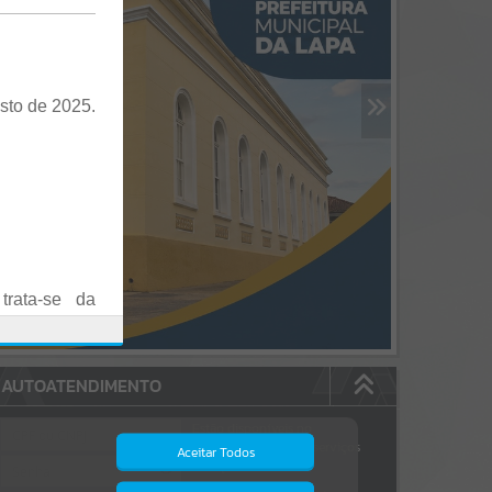
sto de 2025.
trata-se da
es em Praça
AUTOATENDIMENTO
o realizadas
Estão disponíveis no
autoatendimento
84
serviços
Aceitar Todos
dos quais...
.