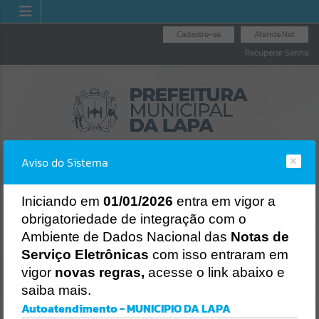
Cadastre-se
Atende.Net
Recuperar Senha
Aviso do Sistema
I
niciando em
01/01/2026
entra em vigor a
obrigatoriedade de integração com o
OUVIDORIA GERAL
NOTA FISCAL
LICITAÇÕES
Ambiente de Dados Nacional das
Notas de
DO MUNICÍPIO
ELETRÔNICA
Erro
Serviço Eletrônicas
com isso entraram em
SISTEMA
vigor
novas regras,
acesse o link abaixo e
Gerenciamento do Sistema
saiba mais.
CÓDIGO DA MENSAGEM:
EST-000040
Autoatendimento - MUNICIPIO DA LAPA
Ocorreu um erro de script: