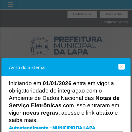
Cadastre-se
Atende.Net
Recuperar Senha
Aviso do Sistema
I
niciando em
01/01/2026
entra em vigor a
obrigatoriedade de integração com o
VIDORIA GERAL
NOTA 
LICITAÇÕES
NOTA FISCAL
Ambiente de Dados Nacional das
Notas de
DO MUNICÍPIO
NAC
ELETRÔNICA
Erro
Serviço Eletrônicas
com isso entraram em
SISTEMA
vigor
novas regras,
acesse o link abaixo e
Gerenciamento do Sistema
saiba mais.
CÓDIGO DA MENSAGEM:
EST-000040
Autoatendimento - MUNICIPIO DA LAPA
Ocorreu um erro de script: