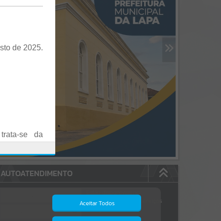
sto de 2025.
trata-se da
es em Praça
AUTOATENDIMENTO
o realizadas
Estão disponíveis no
autoatendimento
84
serviços
Aceitar Todos
dos quais...
.