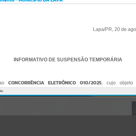
Gerenciamento do Sistema
CÓDIGO DA MENSAGEM:
EST-000040
Ocorreu um erro de script:
Uncaught SyntaxError: Unexpected token '('
https://lapa.atende.net/cidadao/pagina/static/bundle/wpo_index_2_
Lapa/PR, 20 de ago
base_l2_portal_editores_sync_872e5e97552bb8a2c7876705a257742
0.js?v=5c6c9a2c:47
Verificar Mais Detalhes
OK
INFORMATIVO DE SUSPENSÃO TEMPORÁRIA
CONCORRÊNCIA ELETRÔNICO 010/2025
 ao
, cujo objeto 
de empresa para Reforma e Adequação de Quadra de Esport
do.
Praça do Quebra-Potes
, informo:
o fica suspenso temporariamente
, tendo em vista que serã
o Edital.
te serão publicados o Edital retificado e a nova data da sessão