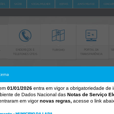
ÇÕES
SAÚDE
SOCIAL/MULHER
EDITAIS
JUNTA MILITAR
CONCUR
L
S
ENDEREÇOS E
PORTAL DA
TURISMO
TELEFONES ÚTEIS
TRANSPARÊNCIA
stema
ACESSO À INFORMAÇÃO
A
A
-
A
+
ACESSO À INFORMAÇÃO
 em
01/01/2026
entra em vigor a obrigatoriedade de 
biente de Dados Nacional das
Notas de Serviço El
Por favor, aguarde...
entraram em vigor
novas regras,
acesse o link abai
Erro
SISTEMA
mento - MUNICIPIO DA LAPA