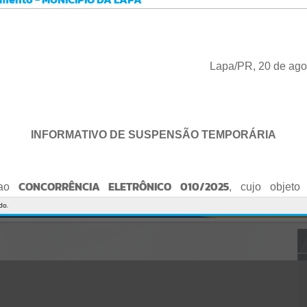
Gerenciamento do Sistema
CÓDIGO DA MENSAGEM:
EST-000040
Ocorreu um erro de script:
Uncaught SyntaxError: Unexpected token '('
https://lapa.atende.net/cidadao/pagina/static/bundle/wpo_index_2_
Lapa/PR, 20 de ago
base_l2_portal_editores_sync_872e5e97552bb8a2c7876705a257742
0.js?v=5c6c9a2c:47
Verificar Mais Detalhes
OK
INFORMATIVO DE SUSPENSÃO TEMPORÁRIA
CONCORRÊNCIA ELETRÔNICO 010/2025
 ao
, cujo objeto 
de empresa para Reforma e Adequação de Quadra de Esport
do.
Praça do Quebra-Potes
, informo:
o fica suspenso temporariamente
, tendo em vista que serã
o Edital.
te serão publicados o Edital retificado e a nova data da sessão