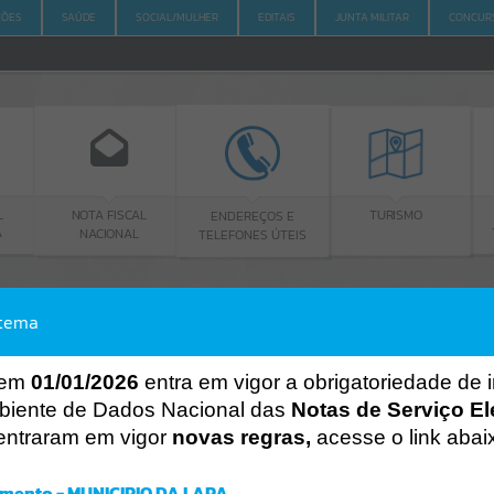
ÇÕES
SAÚDE
SOCIAL/MULHER
EDITAIS
JUNTA MILITAR
CONCUR
TA FISCAL
ENDEREÇOS E
PORTAL DA
TURISMO
ACIONAL
TELEFONES ÚTEIS
TRANSPARÊNCI
stema
ACESSO À INFORMAÇÃO
A
A
-
A
+
ACESSO À INFORMAÇÃO
 em
01/01/2026
entra em vigor a obrigatoriedade de 
biente de Dados Nacional das
Notas de Serviço El
Por favor, aguarde...
entraram em vigor
novas regras,
acesse o link abai
Erro
SISTEMA
mento - MUNICIPIO DA LAPA