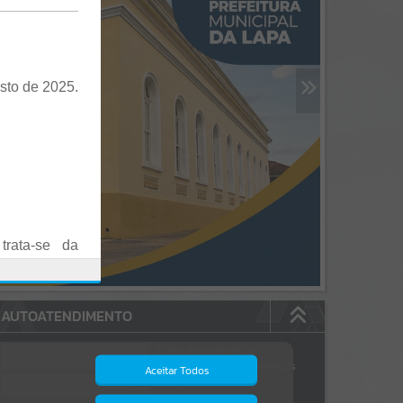
sto de 2025.
trata-se da
es em Praça
AUTOATENDIMENTO
o realizadas
Estão disponíveis no
autoatendimento
84
serviços
Aceitar Todos
dos quais...
.