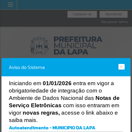
Cadastre-se
Atende.Net
Recuperar Senha
Aviso do Sistema
I
niciando em
01/01/2026
entra em vigor a
obrigatoriedade de integração com o
OUVIDORIA GERAL
LICITAÇÕES
NOTA FISCAL
Ambiente de Dados Nacional das
Notas de
DO MUNICÍPIO
ELETRÔNICA
Erro
Serviço Eletrônicas
com isso entraram em
SISTEMA
vigor
novas regras,
acesse o link abaixo e
Gerenciamento do Sistema
saiba mais.
CÓDIGO DA MENSAGEM:
EST-000040
Autoatendimento - MUNICIPIO DA LAPA
Ocorreu um erro de script: