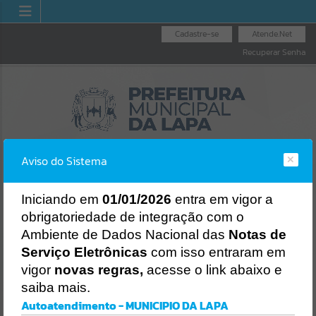
Cadastre-se
Atende.Net
Recuperar Senha
Aviso do Sistema
I
niciando em
01/01/2026
entra em vigor a
obrigatoriedade de integração com o
LICITAÇÕES
NOTA FISCAL
NOTA FISCAL
Ambiente de Dados Nacional das
Notas de
NACIONAL
ELETRÔNICA
Erro
Serviço Eletrônicas
com isso entraram em
SISTEMA
vigor
novas regras,
acesse o link abaixo e
Gerenciamento do Sistema
saiba mais.
CÓDIGO DA MENSAGEM:
EST-000040
Autoatendimento - MUNICIPIO DA LAPA
Ocorreu um erro de script: