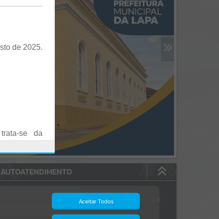
sto de 2025.
trata-se da
es em Praça
AUTOATENDIMENTO
o realizadas
Estão disponíveis no
autoatendimento
84
serviços
Aceitar Todos
dos quais...
.