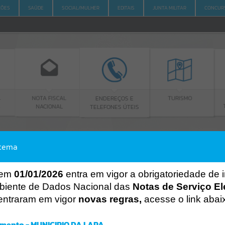
ÇÕES
SAÚDE
SOCIAL/MULHER
EDITAIS
JUNTA MILITAR
CONCUR
FISCAL
ENDEREÇOS E
PORTAL DA
TURISMO
IONAL
TELEFONES ÚTEIS
TRANSPARÊNCIA
stema
ACESSO À INFORMAÇÃO
A
A
-
A
+
ACESSO À INFORMAÇÃO
 em
01/01/2026
entra em vigor a obrigatoriedade de 
biente de Dados Nacional das
Notas de Serviço El
Por favor, aguarde...
entraram em vigor
novas regras,
acesse o link abai
Erro
SISTEMA
mento - MUNICIPIO DA LAPA