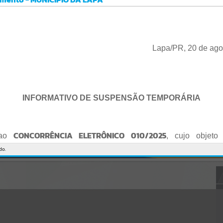
Gerenciamento do Sistema
CÓDIGO DA MENSAGEM:
EST-000040
Ocorreu um erro de script:
Uncaught SyntaxError: Unexpected token '('
https://lapa.atende.net/cidadao/pagina/static/bundle/wpo_index_2_
Lapa/PR, 20 de ago
base_l2_portal_editores_sync_872e5e97552bb8a2c7876705a257742
0.js?v=5c6c9a2c:47
Verificar Mais Detalhes
OK
INFORMATIVO DE SUSPENSÃO TEMPORÁRIA
CONCORRÊNCIA ELETRÔNICO 010/2025
 ao
, cujo objeto 
de empresa para Reforma e Adequação de Quadra de Esport
do.
Praça do Quebra-Potes
, informo:
o fica suspenso temporariamente
, tendo em vista que serã
o Edital.
te serão publicados o Edital retificado e a nova data da sessão