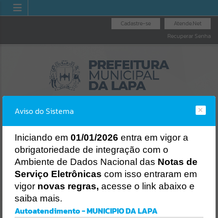
Cadastre-se
Atende.Net
Recuperar Senha
Aviso do Sistema
I
niciando em
01/01/2026
entra em vigor a
obrigatoriedade de integração com o
OUVIDORIA GERAL
NO
LICITAÇÕES
NOTA FISCAL
Ambiente de Dados Nacional das
Notas de
DO MUNICÍPIO
N
Erro
ELETRÔNICA
Serviço Eletrônicas
com isso entraram em
SISTEMA
Gerenciamento do Sistema
vigor
novas regras,
acesse o link abaixo e
CÓDIGO DA MENSAGEM:
EST-000040
saiba mais.
Ocorreu um erro de script:
Autoatendimento - MUNICIPIO DA LAPA
Uncaught SyntaxError: Unexpected token '('