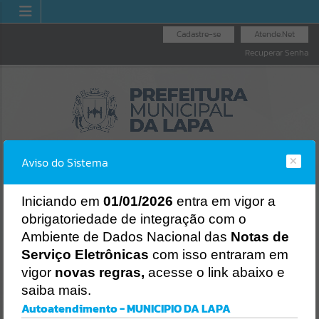
Cadastre-se
Atende.Net
Recuperar Senha
Aviso do Sistema
I
niciando em
01/01/2026
entra em vigor a
obrigatoriedade de integração com o
RIA GERAL
NOTA FIS
LICITAÇÕES
NOTA FISCAL
Ambiente de Dados Nacional das
Notas de
UNICÍPIO
NACION
Erro
ELETRÔNICA
Serviço Eletrônicas
com isso entraram em
SISTEMA
Gerenciamento do Sistema
vigor
novas regras,
acesse o link abaixo e
CÓDIGO DA MENSAGEM:
EST-000040
saiba mais.
Ocorreu um erro de script:
Autoatendimento - MUNICIPIO DA LAPA
Uncaught SyntaxError: Unexpected token '('