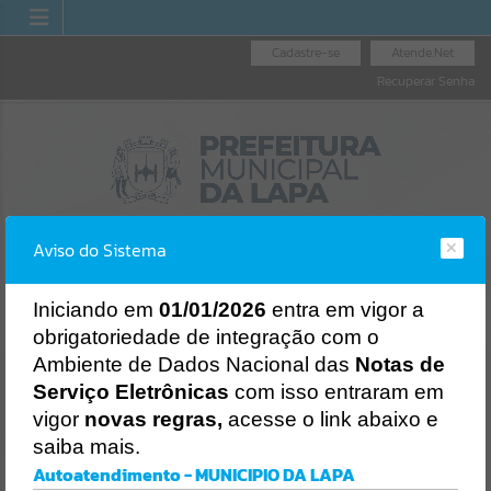
Cadastre-se
Atende.Net
Recuperar Senha
Aviso do Sistema
I
niciando em
01/01/2026
entra em vigor a
obrigatoriedade de integração com o
NOTA FISCAL
TURISMO
ENDEREÇOS E
Ambiente de Dados Nacional das
Notas de
NACIONAL
Erro
TELEFONES ÚTEIS
Serviço Eletrônicas
com isso entraram em
SISTEMA
Gerenciamento do Sistema
vigor
novas regras,
acesse o link abaixo e
CÓDIGO DA MENSAGEM:
EST-000040
saiba mais.
Ocorreu um erro de script:
Autoatendimento - MUNICIPIO DA LAPA
Uncaught SyntaxError: Unexpected token '('